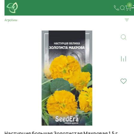
0
АгроХим
Настурция большая Золотистая Махровая 1,5 г