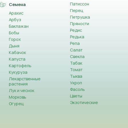
Патиссон
Семена
Перец
Арахис
Петрушка
Арбуз
Пряности
Баклажан
Редис
Бобы
Редька
Горох
Репа
Дыня
Салат
Кабачок
Свекла
Капуста
Табак
Картофель
Томат
Кукуруза
Тыква
Лекарственные
Укроп
растения
Фасоль
Лук и чеснок
Цветы
Морковь
Экзотические
Огурец