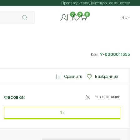
Производители
Действующее вещество
0
0
0
RU
У-0000011355
Код:
Сравнить
В избранные
Фасовка:
Нет в наличии
1 г