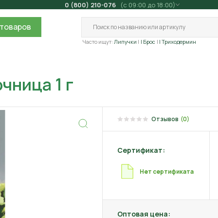
0 (800) 210-076
(с 09:00 до 18:00)
товаров
Часто ищут:
Липучки
| Брос
| Триходермин
чница 1 г
Отзывов
(0)
Сертификат:
Нет сертификата
Оптовая цена: