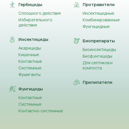
Гербициды
Протравители
Сплошного действия
Инсектицидные
Избирательного
Комбинированные
действия
Фунгицидные
Инсектициды
Биопрепараты
Акарициды
Биоинсектициды
Кишечные
Биофунгициды
Контактные
Для септиков и
Системные
компоста
Фумиганты
Прилипатели
Фунгициды
Контактные
Системные
Контактно-системные