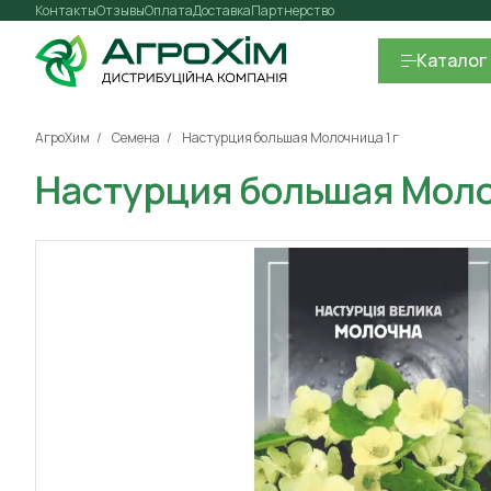
Контакты
Отзывы
Оплата
Доставка
Партнерство
Каталог
АгроХим
Семена
Настурция большая Молочница 1 г
Настурция большая Моло