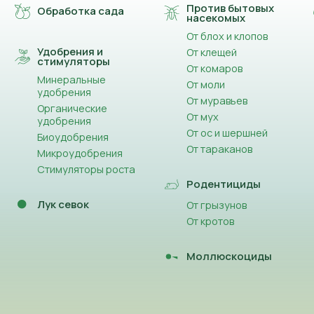
Против бытовых
Обработка сада
насекомых
От блох и клопов
Удобрения и
От клещей
стимуляторы
От комаров
Минеральные
От моли
удобрения
От муравьев
Органические
От мух
удобрения
От ос и шершней
Биоудобрения
От тараканов
Микроудобрения
Стимуляторы роста
Родентициды
Лук севок
От грызунов
От кротов
Моллюскоциды