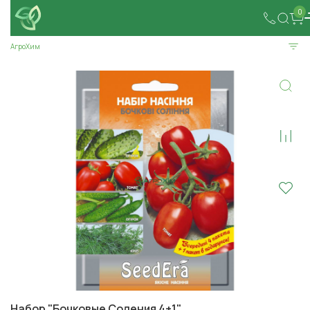
0
АгроХим
Набор "Бочковые Соления 4+1"