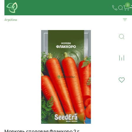
0
АгроХим
Морковь столовая Флаккоро 2 г