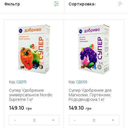
Фильтр
Сортировка:
культур, таких как бобовые, зерновые и овощи.
Код:
СД015
Код:
СД005
Супер Удобрение
Супер Удобрение для
универсальное Nordic
Магнолии, Гортензии,
Supreme 1 кг
Рододендрона 1 кг
149.10
149.10
грн
грн