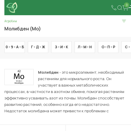
0
АгроХим
Молибден (Mo)
0 - 9 -
А -
Б
Г -
Д -
Ж
З -
И -
К
Л -
М -
Н
О -
П -
Р
С -
Молибден
- это микроэлемент, необходимый
растениям для нормального роста. Он
участвует в важных метаболических
процессах, в частности в азотном обмене, помогая растениям
эффективно усваивать азот из почвы. Молибден способствует
развитию растений, особенно когда его недостаточно.
Недостаток молибдена может привести к проблемам с
развитием корневой системы, желтению листьев и снижению
урожайности. Для улучшения состояния растений молибден
добавляют к удобрениям или используют для обработки