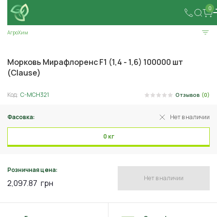
0
АгроХим
Морковь Мирафлоренс F1 (1,4 - 1,6) 100000 шт
(Clause)
Код:
C-MCH321
Отзывов
(0)
Фасовка:
Нет в наличии
0 кг
Розничная цена:
Нет в наличии
2,097.87
грн