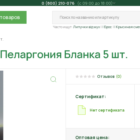
0 (800) 210-076
(с 09:00 до 18:00)
товаров
Часто ищут:
Липучки від мух
| Брос
| Крысиная сме
т.
Пеларгония Бланка 5 шт.
Отзывов
(0)
Сертификат:
Нет сертификата
Оптовая цена: