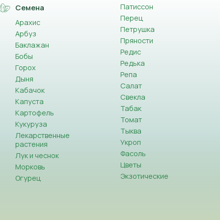
Патиссон
Семена
Перец
Арахис
Петрушка
Арбуз
Пряности
Баклажан
Редис
Бобы
Редька
Горох
Репа
Дыня
Салат
Кабачок
Свекла
Капуста
Табак
Картофель
Томат
Кукуруза
Тыква
Лекарственные
Укроп
растения
Фасоль
Лук и чеснок
Цветы
Морковь
Экзотические
Огурец