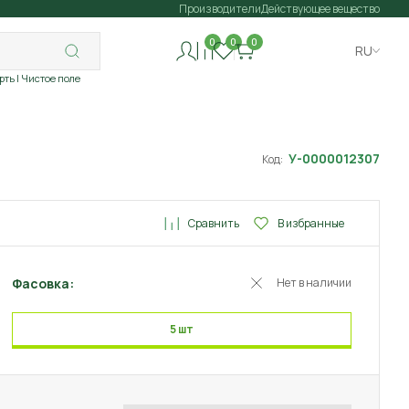
Производители
Действующее вещество
0
0
0
RU
рть
| Чистое поле
У-0000012307
Код:
Сравнить
В избранные
Фасовка:
Нет в наличии
5 шт