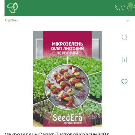
0
АгроХим
Микрозелень Салат Листовой Красный 10 г