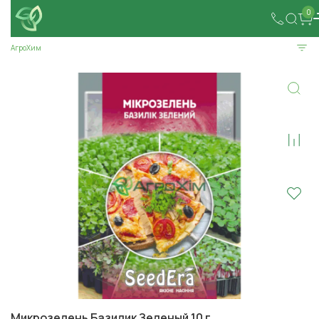
0
АгроХим
Микрозелень Базилик Зеленый 10 г