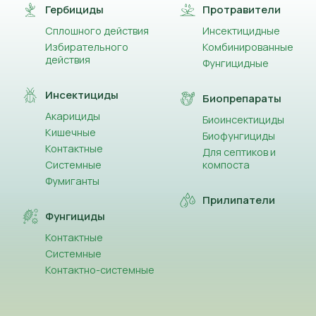
Гербициды
Протравители
Сплошного действия
Инсектицидные
Избирательного
Комбинированные
действия
Фунгицидные
Инсектициды
Биопрепараты
Акарициды
Биоинсектициды
Кишечные
Биофунгициды
Контактные
Для септиков и
Системные
компоста
Фумиганты
Прилипатели
Фунгициды
Контактные
Системные
Контактно-системные