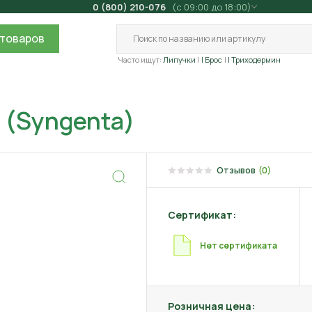
0 (800) 210-076
(с 09:00 до 18:00)
товаров
Часто ищут:
Липучки
| Брос
| Триходермин
 (Syngenta)
Отзывов
(0)
Сертификат:
Нет сертификата
Розничная цена: