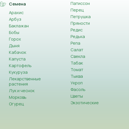
Патиссон
Семена
Перец
Арахис
Петрушка
Арбуз
Пряности
Баклажан
Редис
Бобы
Редька
Горох
Репа
Дыня
Салат
Кабачок
Свекла
Капуста
Табак
Картофель
Томат
Кукуруза
Тыква
Лекарственные
Укроп
растения
Фасоль
Лук и чеснок
Цветы
Морковь
Экзотические
Огурец