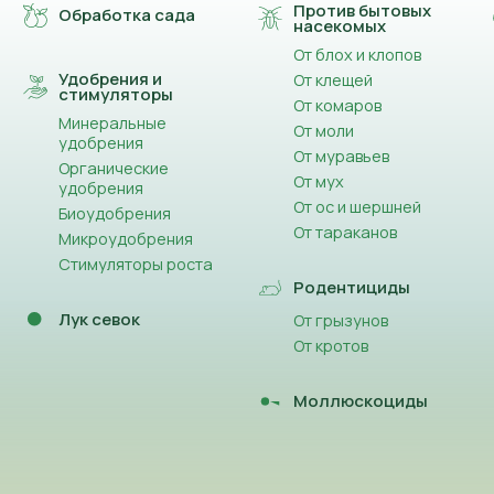
Против бытовых
Обработка сада
насекомых
От блох и клопов
Удобрения и
От клещей
стимуляторы
От комаров
Минеральные
От моли
удобрения
От муравьев
Органические
От мух
удобрения
От ос и шершней
Биоудобрения
От тараканов
Микроудобрения
Стимуляторы роста
Родентициды
Лук севок
От грызунов
От кротов
Моллюскоциды