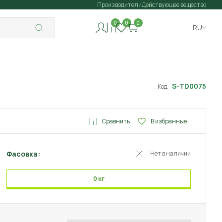
Производители
Действующее вещество
0
0
0
RU
S-TD0075
Код:
Сравнить
В избранные
Фасовка:
Нет в наличии
0 кг