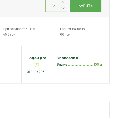
Купить
При покупке от 50 шт:
Розничная цена:
45.3
грн
66
грн
Годен до:
Упаковок в
Ящике
100 шт
01 / 02 / 2030