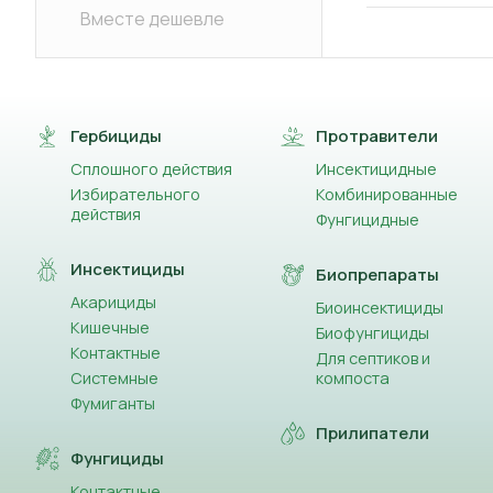
Вместе дешевле
Гербициды
Протравители
Сплошного действия
Инсектицидные
Избирательного
Комбинированные
действия
Фунгицидные
Инсектициды
Биопрепараты
Акарициды
Биоинсектициды
Кишечные
Биофунгициды
Контактные
Для септиков и
Системные
компоста
Фумиганты
Прилипатели
Фунгициды
Контактные