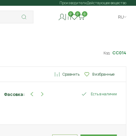
Производители
Действующее вещество
0
0
0
RU
СС014
Код:
Сравнить
В избранные
Фасовка:
Есть в наличии
25 г