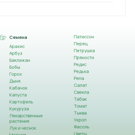
Патиссон
Семена
Перец
Арахис
Петрушка
Арбуз
Пряности
Баклажан
Редис
Бобы
Редька
Горох
Репа
Дыня
Салат
Кабачок
Свекла
Капуста
Табак
Картофель
Томат
Кукуруза
Тыква
Лекарственные
Укроп
растения
Фасоль
Лук и чеснок
Цветы
Морковь