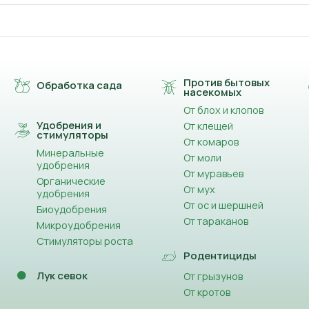
Против бытовых
Обработка сада
насекомых
От блох и клопов
Удобрения и
От клещей
стимуляторы
От комаров
Минеральные
От моли
удобрения
От муравьев
Органические
От мух
удобрения
От ос и шершней
Биоудобрения
От тараканов
Микроудобрения
Стимуляторы роста
Родентициды
Лук севок
От грызунов
От кротов