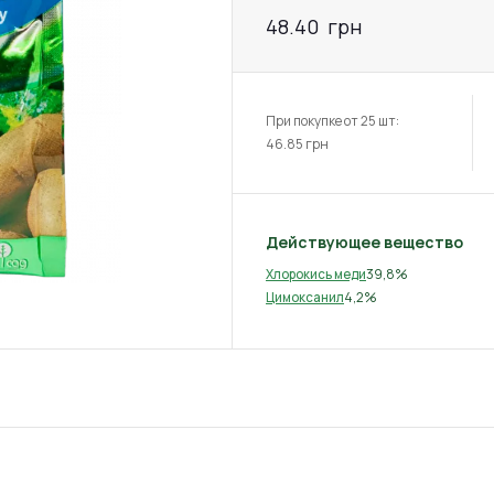
48.40
грн
При покупке от 25 шт:
46.85
грн
Действующее вещество
39,8%
Хлорокись меди
4,2%
Цимоксанил