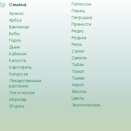
Патиссон
Семена
Перец
Арахис
Петрушка
Арбуз
Пряности
Баклажан
Редис
Бобы
Редька
Горох
Репа
Дыня
Салат
Кабачок
Свекла
Капуста
Табак
Картофель
Томат
Кукуруза
Тыква
Лекарственные
Укроп
растения
Фасоль
Лук и чеснок
Цветы
Морковь
Экзотические
Огурец