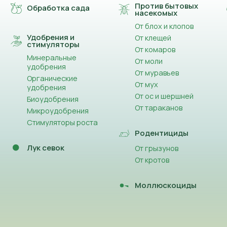
Против бытовых
Обработка сада
насекомых
От блох и клопов
Удобрения и
От клещей
стимуляторы
От комаров
Минеральные
От моли
удобрения
От муравьев
Органические
От мух
удобрения
От ос и шершней
Биоудобрения
От тараканов
Микроудобрения
Стимуляторы роста
Родентициды
Лук севок
От грызунов
От кротов
Моллюскоциды