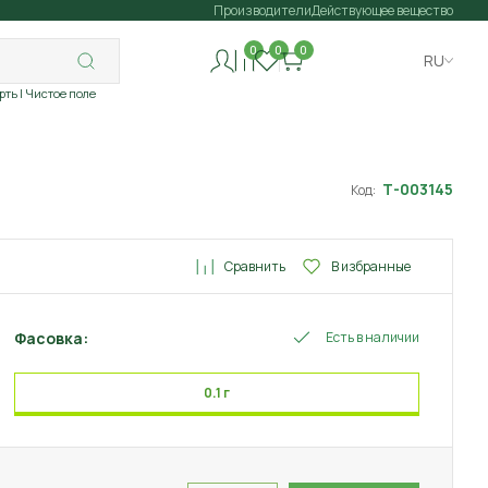
Производители
Действующее вещество
0
0
0
RU
рть
| Чистое поле
Т-003145
Код:
Сравнить
В избранные
Фасовка:
Есть в наличии
0.1 г