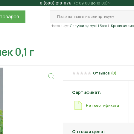
0 (800) 210-076
(с 09:00 до 18:00)
товаров
Часто ищут:
Липучки від мух
| Брос
| Крысиная сме
к 0,1 г
Отзывов
(0)
Сертификат:
Нет сертификата
Оптовая цена: