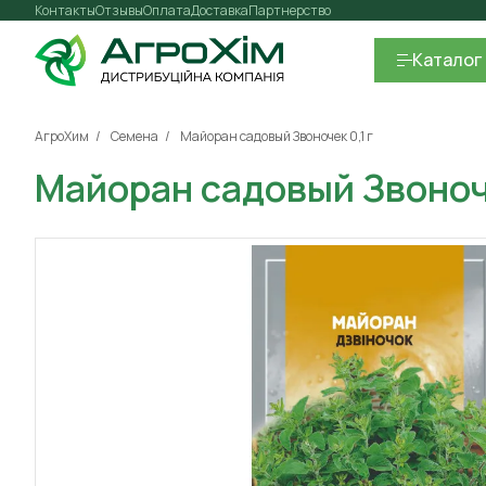
Контакты
Отзывы
Оплата
Доставка
Партнерство
Каталог
АгроХим
Семена
Майоран садовый Звоночек 0,1 г
Майоран садовый Звоноче