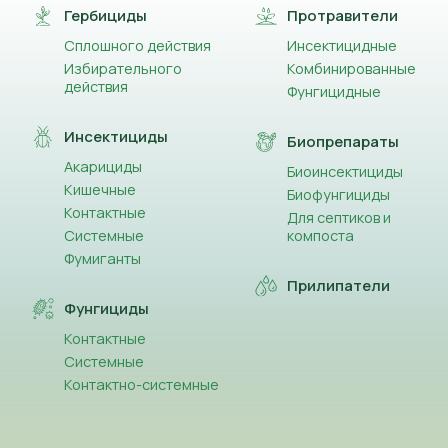
Гербициды
Протравители
Сплошного действия
Инсектицидные
Избирательного
Комбинированные
действия
Фунгицидные
Инсектициды
Биопрепараты
Акарициды
Биоинсектициды
Кишечные
Биофунгициды
Контактные
Для септиков и
Системные
компоста
Фумиганты
Прилипатели
Фунгициды
Контактные
Системные
Контактно-системные