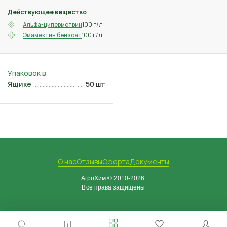
Действующее вещество
100 г/л
Альфа-циперметрин
100 г/л
Эмамектин бензоат
Ящике
50 шт
О нас
Отзывы
Оферта
Документы
АгроХим © 2010-2026.
Все права защищены