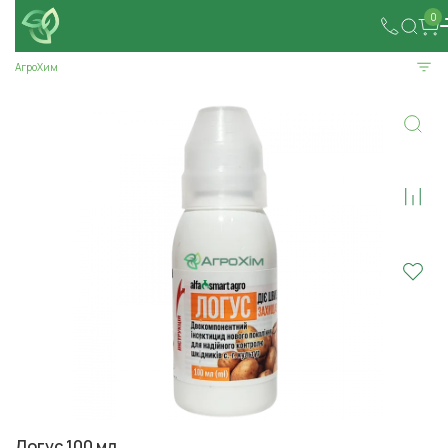
0
АгроХим
Логус 100 мл