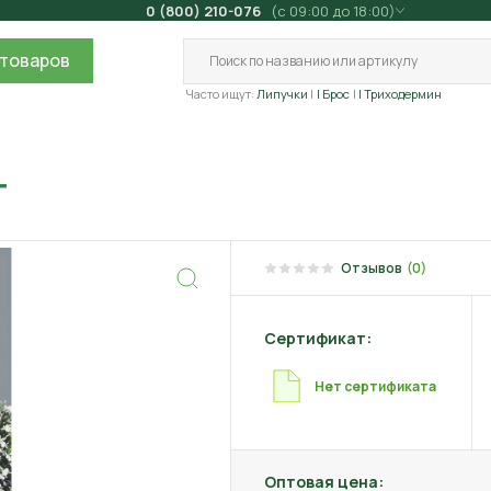
0 (800) 210-076
(с 09:00 до 18:00)
товаров
Часто ищут:
Липучки
| Брос
| Триходермин
г
Отзывов
(0)
Сертификат:
Нет сертификата
Оптовая цена: