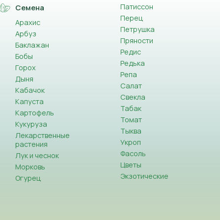
Патиссон
Семена
Перец
Арахис
Петрушка
Арбуз
Пряности
Баклажан
Редис
Бобы
Редька
Горох
Репа
Дыня
Салат
Кабачок
Свекла
Капуста
Табак
Картофель
Томат
Кукуруза
Тыква
Лекарственные
Укроп
растения
Фасоль
Лук и чеснок
Цветы
Морковь
Экзотические
Огурец