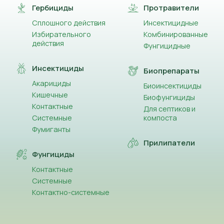
Гербициды
Протравители
Сплошного действия
Инсектицидные
Избирательного
Комбинированные
действия
Фунгицидные
Инсектициды
Биопрепараты
Акарициды
Биоинсектициды
Кишечные
Биофунгициды
Контактные
Для септиков и
Системные
компоста
Фумиганты
Прилипатели
Фунгициды
Контактные
Системные
Контактно-системные