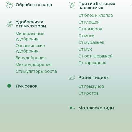
Против бытовых
Обработка сада
насекомых
От блох и клопов
Удобрения и
От клещей
стимуляторы
От комаров
Минеральные
От моли
удобрения
От муравьев
Органические
От мух
удобрения
От ос и шершней
Биоудобрения
От тараканов
Микроудобрения
Стимуляторы роста
Родентициды
Лук севок
От грызунов
От кротов
Моллюскоциды