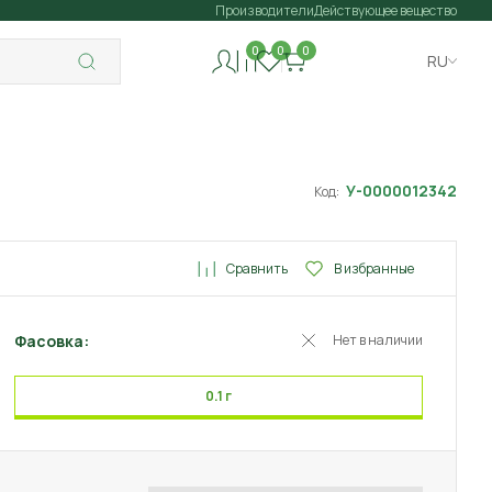
Производители
Действующее вещество
0
0
0
RU
У-0000012342
Код:
Сравнить
В избранные
Фасовка:
Нет в наличии
0.1 г