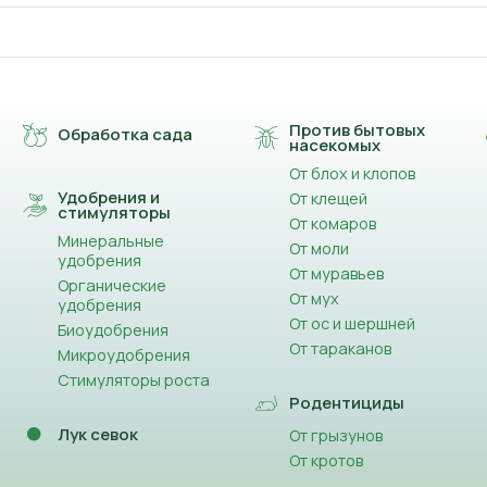
Против бытовых
Обработка сада
насекомых
От блох и клопов
Удобрения и
От клещей
стимуляторы
От комаров
Минеральные
От моли
удобрения
От муравьев
Органические
От мух
удобрения
От ос и шершней
Биоудобрения
От тараканов
Микроудобрения
Стимуляторы роста
Родентициды
Лук севок
От грызунов
От кротов