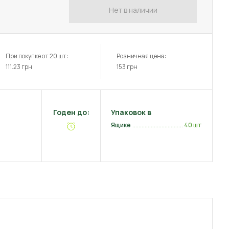
Нет в наличии
При покупке от 20 шт:
Розничная цена:
111.23
грн
153
грн
Годен до:
Упаковок в
Ящике
40 шт