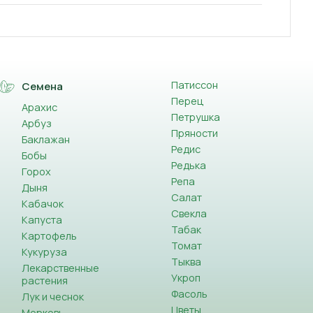
Патиссон
Семена
Перец
Арахис
Петрушка
Арбуз
Пряности
Баклажан
Редис
Бобы
Редька
Горох
Репа
Дыня
Салат
Кабачок
Свекла
Капуста
Табак
Картофель
Томат
Кукуруза
Тыква
Лекарственные
Укроп
растения
Фасоль
Лук и чеснок
Цветы
Морковь