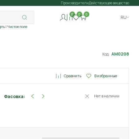
Производители
Действующее вещество
0
0
0
RU
рть
| Чистое поле
АМ0208
Код:
Сравнить
В избранные
Фасовка:
Нет в наличии
100 мл