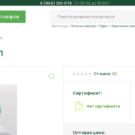
0 (800) 210-076
(с 09:00 до 18:00)
товаров
Часто ищут:
Липучки від мух
| Брос
| Крысиная сме
мл
л
Отзывов
(0)
Сертификат:
Нет сертификата
Оптовая цена: