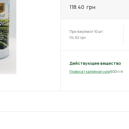
118.40
грн
При покупке от 10 шт:
114.82
грн
Действующее вещество
500 г/л
Глифосат калийной соли