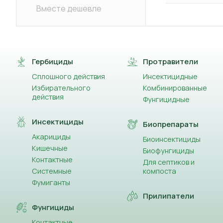
Вместе дешевле
Гербициды
Протравители
Сплошного действия
Инсектицидные
Избирательного
Комбинированные
действия
Фунгицидные
Инсектициды
Биопрепараты
Акарициды
Биоинсектициды
Кишечные
Биофунгициды
Контактные
Для септиков и
Системные
компоста
Фумиганты
Прилипатели
Фунгициды
Контактные