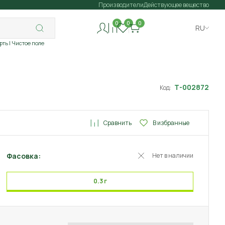
Производители
Действующее вещество
0
0
0
RU
рть
| Чистое поле
Т-002872
Код:
Сравнить
В избранные
Фасовка:
Нет в наличии
0.3 г