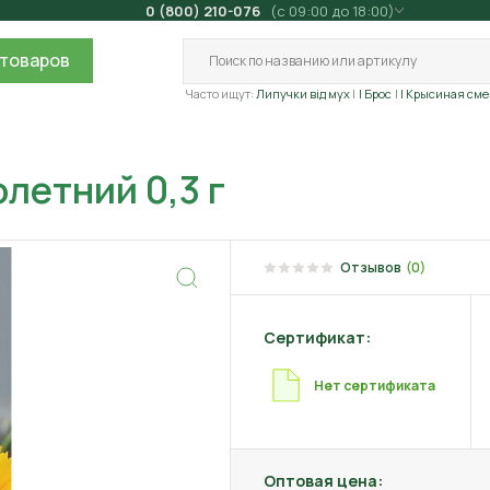
0 (800) 210-076
(с 09:00 до 18:00)
товаров
Часто ищут:
Липучки від мух
| Брос
| Крысиная сме
летний 0,3 г
Отзывов
(0)
Сертификат:
Нет сертификата
Оптовая цена: