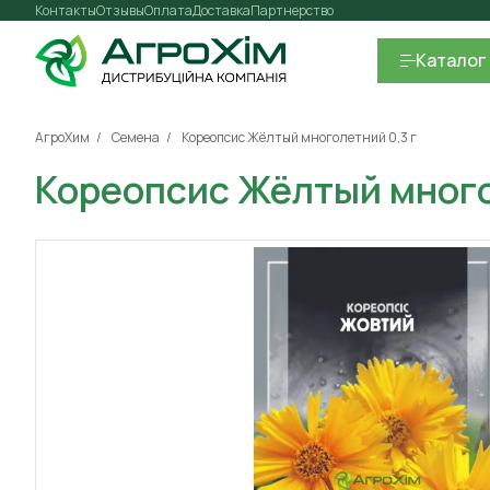
Контакты
Отзывы
Оплата
Доставка
Партнерство
Каталог
АгроХим
Семена
Кореопсис Жёлтый многолетний 0,3 г
Кореопсис Жёлтый много