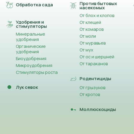
Против бытовых
Обработка сада
насекомых
От блох и клопов
Удобрения и
От клещей
стимуляторы
От комаров
Минеральные
От моли
удобрения
От муравьев
Органические
От мух
удобрения
От ос и шершней
Биоудобрения
От тараканов
Микроудобрения
Стимуляторы роста
Родентициды
Лук севок
От грызунов
От кротов
Моллюскоциды