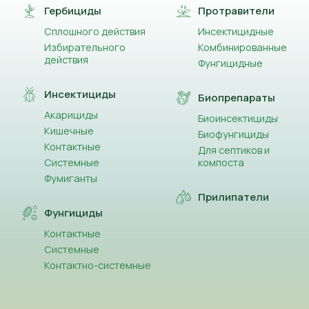
Гербициды
Протравители
Сплошного действия
Инсектицидные
Избирательного
Комбинированные
действия
Фунгицидные
Инсектициды
Биопрепараты
Акарициды
Биоинсектициды
Кишечные
Биофунгициды
Контактные
Для септиков и
Системные
компоста
Фумиганты
Прилипатели
Фунгициды
Контактные
Системные
Контактно-системные