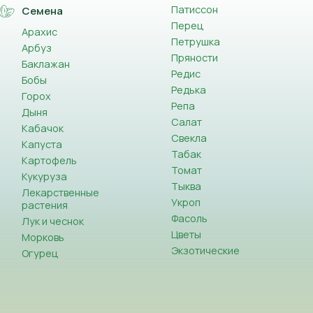
Патиссон
Семена
Перец
Арахис
Петрушка
Арбуз
Пряности
Баклажан
Редис
Бобы
Редька
Горох
Репа
Дыня
Салат
Кабачок
Свекла
Капуста
Табак
Картофель
Томат
Кукуруза
Тыква
Лекарственные
Укроп
растения
Фасоль
Лук и чеснок
Цветы
Морковь
Экзотические
Огурец