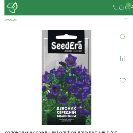
0
АгроХим
Колокольчик средний Голубой двухлетний 0.2 г