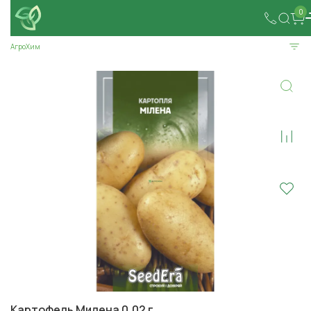
0
АгроХим
Картофель Милена 0,02 г