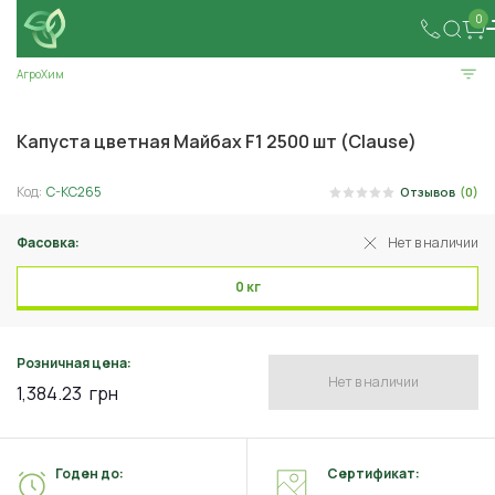
0
АгроХим
Капуста цветная Майбах F1 2500 шт (Clause)
Код:
C-KC265
Отзывов
(0)
Фасовка:
Нет в наличии
0 кг
Розничная цена:
Нет в наличии
1,384.23
грн
Годен до:
Сертификат: