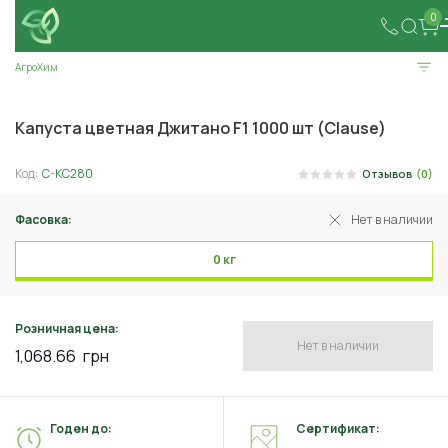
0
АгроХим
Капуста цветная Джитано F1 1000 шт (Clause)
Код:
C-KC280
Отзывов
(0)
Фасовка:
Нет в наличии
0 кг
Розничная цена:
Нет в наличии
1,068.66
грн
Годен до:
Сертификат: