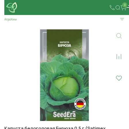
0
АгроХим
Капуста белоголовая Бирюза 0,5 г (Satimex,