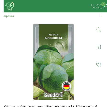
0
АгроХим
Капуста белоголовая Белоснежка 1 г (Германия)