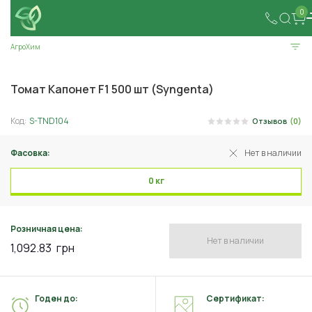
0
АгроХим
Томат Капонет F1 500 шт (Syngenta)
Код:
S-TND104
Отзывов
(0)
Фасовка:
Нет в наличии
0 кг
Розничная цена:
Нет в наличии
1,092.83
грн
Годен до:
Сертификат: