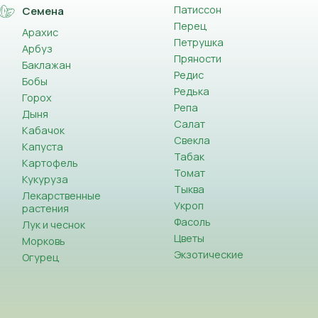
Патиссон
Семена
Перец
Арахис
Петрушка
Арбуз
Пряности
Баклажан
Редис
Бобы
Редька
Горох
Репа
Дыня
Салат
Кабачок
Свекла
Капуста
Табак
Картофель
Томат
Кукуруза
Тыква
Лекарственные
Укроп
растения
Фасоль
Лук и чеснок
Цветы
Морковь
Экзотические
Огурец