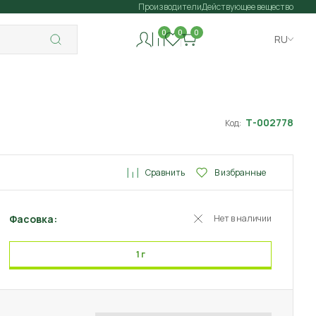
Производители
Действующее вещество
0
0
0
RU
Т-002778
Код:
Сравнить
В избранные
Фасовка:
Нет в наличии
1 г