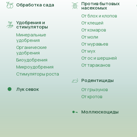
Против бытовых
Обработка сада
насекомых
От блох и клопов
Удобрения и
От клещей
стимуляторы
От комаров
Минеральные
От моли
удобрения
От муравьев
Органические
От мух
удобрения
От ос и шершней
Биоудобрения
От тараканов
Микроудобрения
Стимуляторы роста
Родентициды
Лук севок
От грызунов
От кротов
Моллюскоциды