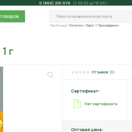
0 (800) 210-076
(с 09:00 до 18:00)
товаров
Часто ищут:
Липучки
| Брос
| Триходермин
1 г
Отзывов
(0)
Сертификат:
Нет сертификата
Оптовая цена: