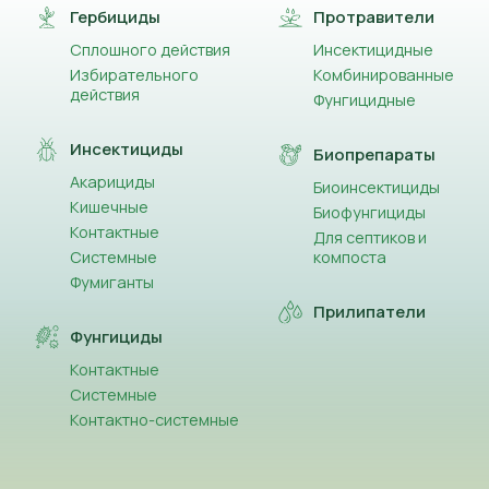
Гербициды
Протравители
Сплошного действия
Инсектицидные
Избирательного
Комбинированные
действия
Фунгицидные
Инсектициды
Биопрепараты
Акарициды
Биоинсектициды
Кишечные
Биофунгициды
Контактные
Для септиков и
Системные
компоста
Фумиганты
Прилипатели
Фунгициды
Контактные
Системные
Контактно-системные