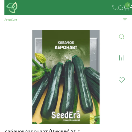
0
АгроХим
Кабачок Аэронавт (Цукини) 20 г