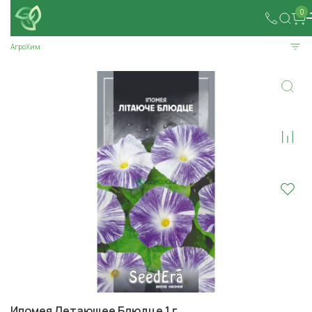
0
АгроХим
Ипомея Летающее Блюдце 1 г