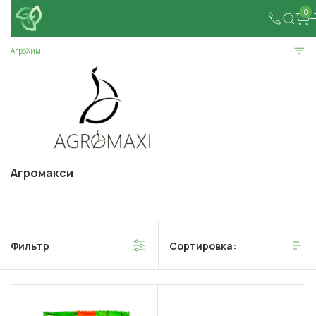
0
АгроХим
Агромакси
Фильтр
Сортировка: