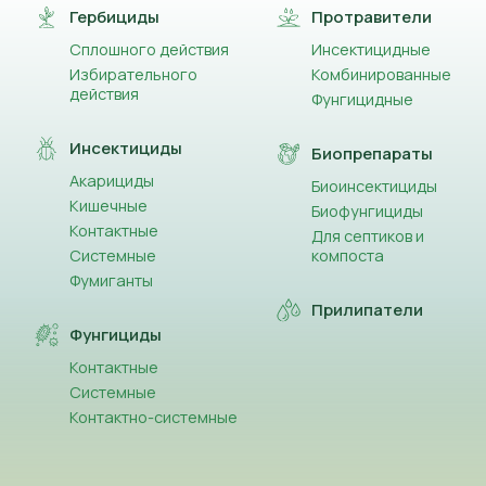
Гербициды
Протравители
Сплошного действия
Инсектицидные
Избирательного
Комбинированные
действия
Фунгицидные
Инсектициды
Биопрепараты
Акарициды
Биоинсектициды
Кишечные
Биофунгициды
Контактные
Для септиков и
Системные
компоста
Фумиганты
Прилипатели
Фунгициды
Контактные
Системные
Контактно-системные