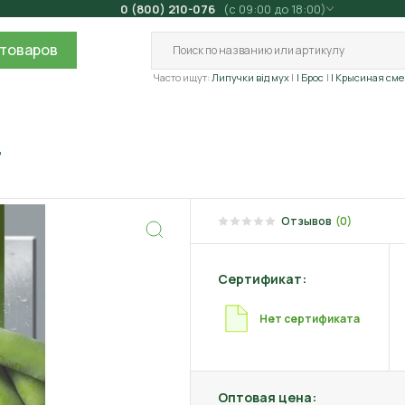
0 (800) 210-076
(с 09:00 до 18:00)
товаров
Часто ищут:
Липучки від мух
| Брос
| Крысиная сме
г
Отзывов
(0)
Сертификат:
Нет сертификата
Оптовая цена: