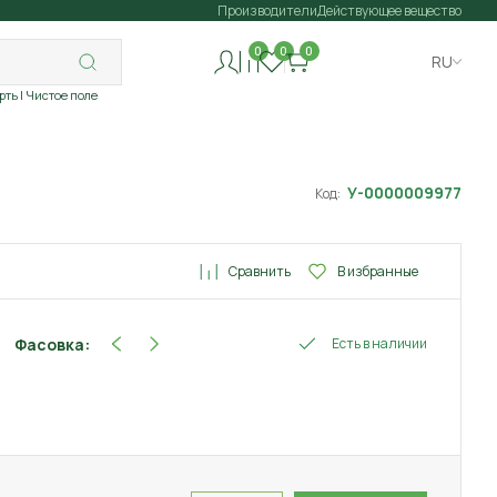
Производители
Действующее вещество
0
0
0
RU
рть
| Чистое поле
У-0000009977
Код:
Сравнить
В избранные
Фасовка:
Есть в наличии
20 г