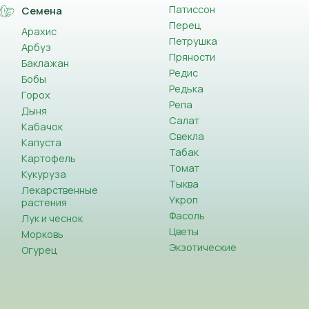
Патиссон
Семена
Перец
Арахис
Петрушка
Арбуз
Пряности
Баклажан
Редис
Бобы
Редька
Горох
Репа
Дыня
Салат
Кабачок
Свекла
Капуста
Табак
Картофель
Томат
Кукуруза
Тыква
Лекарственные
Укроп
растения
Фасоль
Лук и чеснок
Цветы
Морковь
Экзотические
Огурец