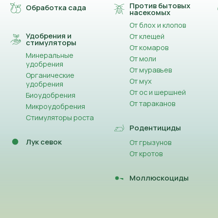
Против бытовых
Обработка сада
насекомых
От блох и клопов
Удобрения и
От клещей
стимуляторы
От комаров
Минеральные
От моли
удобрения
От муравьев
Органические
От мух
удобрения
От ос и шершней
Биоудобрения
От тараканов
Микроудобрения
Стимуляторы роста
Родентициды
Лук севок
От грызунов
От кротов
Моллюскоциды