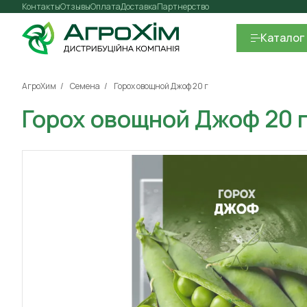
Контакты
Отзывы
Оплата
Доставка
Партнерство
Каталог
АгроХим
Семена
Горох овощной Джоф 20 г
Горох овощной Джоф 20 