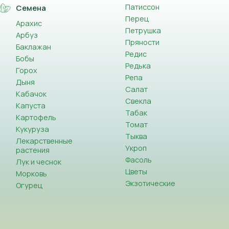
Патиссон
Семена
Перец
Арахис
Петрушка
Арбуз
Пряности
Баклажан
Редис
Бобы
Редька
Горох
Репа
Дыня
Салат
Кабачок
Свекла
Капуста
Табак
Картофель
Томат
Кукуруза
Тыква
Лекарственные
Укроп
растения
Фасоль
Лук и чеснок
Цветы
Морковь
Экзотические
Огурец