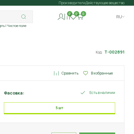
Производители
Действующее вещество
0
0
0
RU
рть
| Чистое поле
Т-002891
Код:
Сравнить
В избранные
Фасовка:
Есть в наличии
5 шт