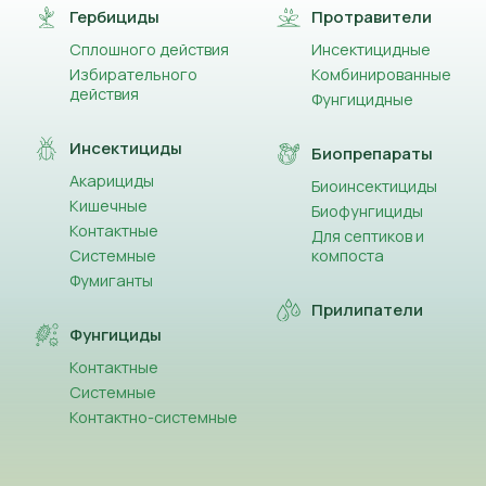
Гербициды
Протравители
Сплошного действия
Инсектицидные
Избирательного
Комбинированные
действия
Фунгицидные
Инсектициды
Биопрепараты
Акарициды
Биоинсектициды
Кишечные
Биофунгициды
Контактные
Для септиков и
Системные
компоста
Фумиганты
Прилипатели
Фунгициды
Контактные
Системные
Контактно-системные