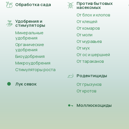
Против бытовых
Обработка сада
насекомых
От блох и клопов
Удобрения и
От клещей
стимуляторы
От комаров
Минеральные
От моли
удобрения
От муравьев
Органические
От мух
удобрения
От ос и шершней
Биоудобрения
От тараканов
Микроудобрения
Стимуляторы роста
Родентициды
Лук севок
От грызунов
От кротов
Моллюскоциды