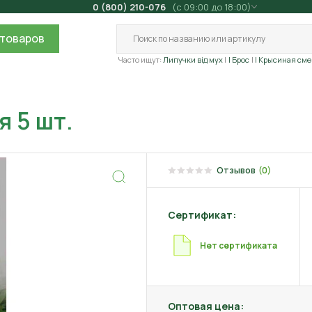
0 (800) 210-076
(с 09:00 до 18:00)
товаров
Часто ищут:
Липучки від мух
| Брос
| Крысиная сме
 5 шт.
Отзывов
(0)
Сертификат:
Нет сертификата
Оптовая цена: