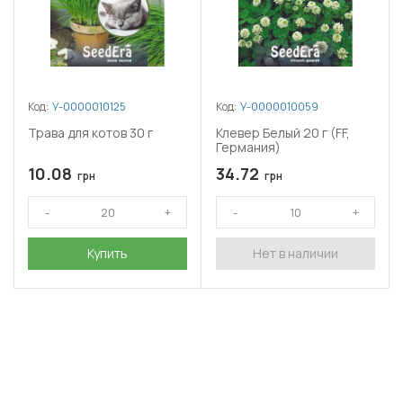
Код:
У-0000010125
Код:
У-0000010059
Трава для котов 30 г
Клевер Белый 20 г (FF,
Германия)
10.08
34.72
грн
грн
Купить
Нет в наличии