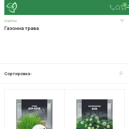
0
АгроХим
Газонна трава
Сортировка: