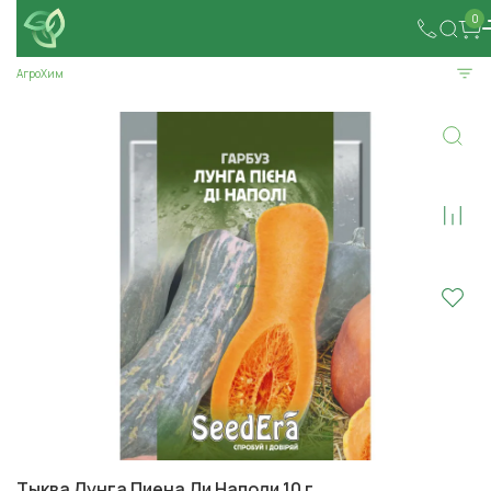
0
АгроХим
Тыква Лунга Пиена Ди Наполи 10 г