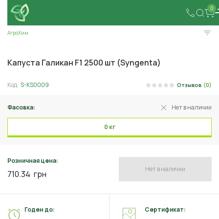
0
АгроХим
Капуста Галикан F1 2500 шт (Syngenta)
Код:
S-KS0009
Отзывов
(0)
Фасовка:
Нет в наличии
0 кг
Розничная цена:
Нет в наличии
710.34
грн
Годен до:
Сертификат: