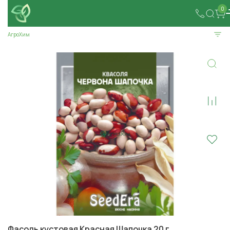
0
АгроХим
Фасоль кустовая Красная Шапочка 20 г