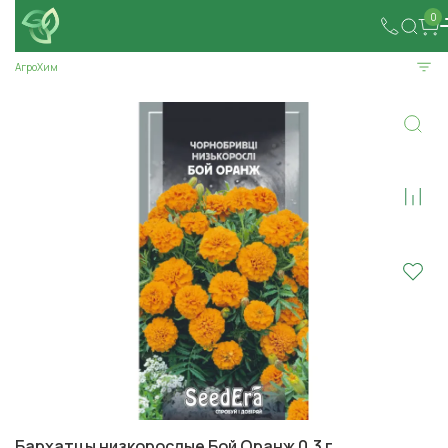
0
АгроХим
Бархатцы низкорослые Бой Оранж 0,3 г