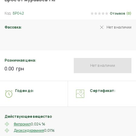
Код:
БР042
Отзывов
(0)
Фасовка:
Нет в наличии
10 г
Розничная цена:
Нет в наличии
0.00
грн
Годен до:
Сертификат:
Действующее вещество
0,024 %
Фипронил
0,01%
Диоксид кремния