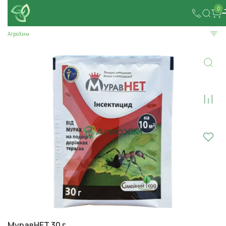
0
АгроХим
МуравНЕТ 30 г