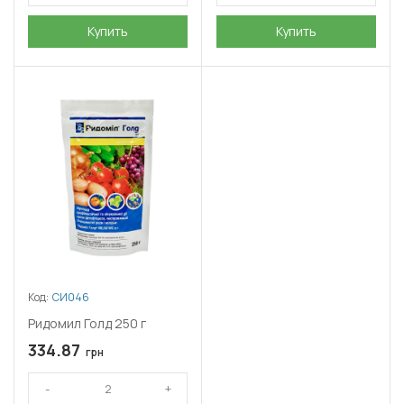
Купить
Купить
Код:
СИ046
Ридомил Голд 250 г
334.87
грн