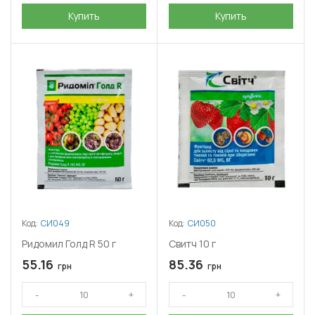
Купить
Купить
Код:
СИ049
Код:
СИ050
Ридомил Голд R 50 г
Свитч 10 г
55.16
85.36
грн
грн