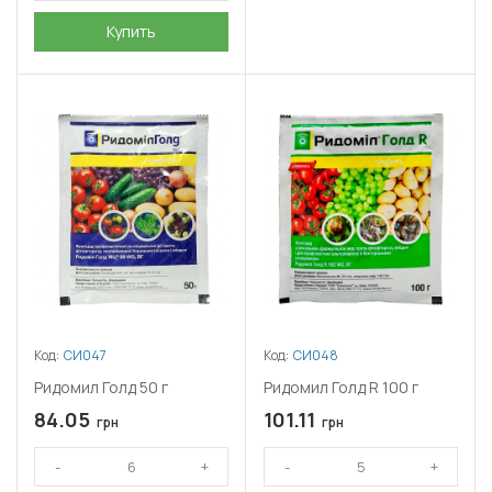
Купить
Код:
СИ047
Код:
СИ048
Ридомил Голд 50 г
Ридомил Голд R 100 г
84.05
101.11
грн
грн