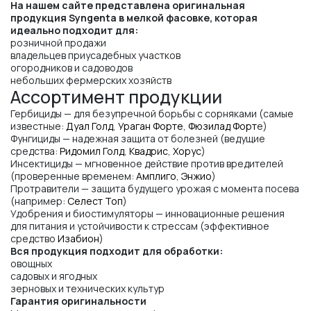
На нашем сайте представлена оригинальная
продукция Syngenta в мелкой фасовке, которая
идеально подходит для:
розничной продажи
владельцев приусадебных участков
огородников и садоводов
небольших фермерских хозяйств
Ассортимент продукции
Гербициды — для безупречной борьбы с сорняками (самые
известные:
Дуал Голд
,
Ураган Форте
,
Фюзилад Форт
е
)
Фунгициды — надежная защита от болезней (ведущие
средства:
Ридомил Голд
,
Квадрис
,
Хорус
)
Инсектициды — мгновенное действие против вредителей
(проверенные временем:
Амплиго
,
Энжио
)
Протравители — защита будущего урожая с момента посева
(например:
Селест Топ
)
Удобрения и биостимуляторы — инновационные решения
для питания и устойчивости к стрессам (эффективное
средство
Изабион
)
Вся продукция подходит для обработки:
овощных
садовых и ягодных
зерновых и технических культур
Гарантия оригинальности