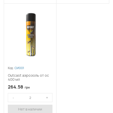
Код:
СИ001
Outcast аэрозоль от ос
400 мл
264.58
грн
Нет в наличии