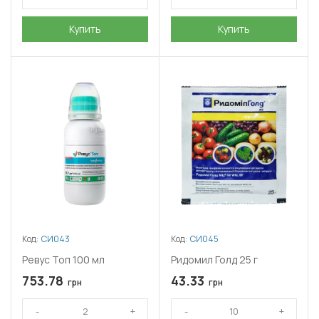
Купить
Купить
Код:
СИ043
Код:
СИ045
Ревус Топ 100 мл
Ридомил Голд 25 г
753.78
43.33
грн
грн