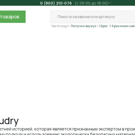
0 (800) 210-076
(с 09:00 до 18:00)
товаров
Часто ищут:
Липучки від мух
| Брос
| Крысиная сме
udry
етней историей, которая является признанным экспертом в про
ому подходу и использованию экологически безопасных материа