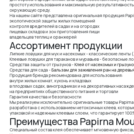
простоту использования и максимальную результативность. 
окружающую среду.
На нашем сайте представлена оригинальная продукция Papi
экологической защиты жилых помещений
контроля вредителей в садах и на огородах
пищевых складов и зон приготовления пищи
владельцев теплиц и оранжерей
Ассортимент продукции
Липкие ловушки для мух и насекомых - классические ленты (
Клеевые ловушки для тараканов и муравьев - безопасные ло
Средства защиты от грызунов -
Клей от насекомых и грызуно
Средства для сада -
Бальзам для заживления ран на деревь
Продукция бренда рекомендована для использования:
внутри жилых комнат, кухонь и кладовых
в плодовых садах, виноградниках и на декоративных насажд
на предприятиях общественного питания и торговли
Гарантия качества и безопасности
Мы реализуем исключительно оригинальные товары Papirna 
разработана с использованием нетоксичных клеев, которые
упаковкой и надежным клеевым слоем, что гарантирует 100%
Преимущества Papirna Mou
Специальный состав клея обеспечивает мгновенную фиксац