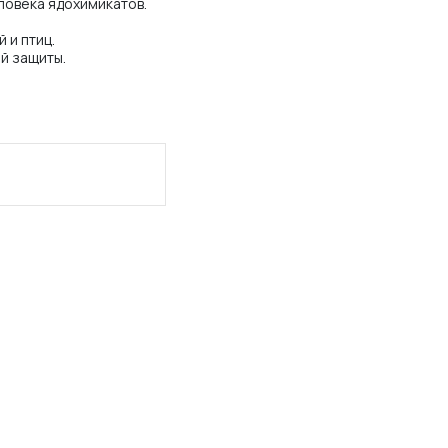
ловека ядохимикатов.
 и птиц.
й защиты.