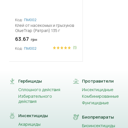
Код:
ПМ002
Клей от насекомых и грызунов
GlueTrap (Ратрап) 135 г
63.67
грн
(1)
Код:
ПМ002
Гербициды
Протравители
Сплошного действия
Инсектицидные
Избирательного
Комбинированные
действия
Фунгицидные
Инсектициды
Биопрепараты
Акарициды
Биоинсектициды