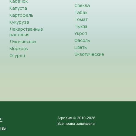
Кабачок
Свекла
Капуста
Табак
Картофель
Томат
Кукуруза
Тыква
Лекарственные
Укроп
растения
Фасоль
Лук и чеснок
Цветы
Морковь
Экзотические
Огурец
ас
АгроХим © 2010-2026.
Все права защищены
ывы