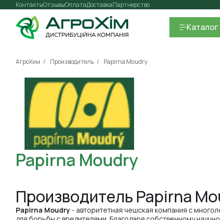
Контакты
Отзывы
Оплата
Доставка
Партнерство
Каталог
АгроХим
Производитель
Papirna Moudry
Papirna Moudry
Производитель Papirna Mo
Papirna Moudry
- авторитетная чешская компания с многол
для борьбы с вредителями. Благодаря собственному научн