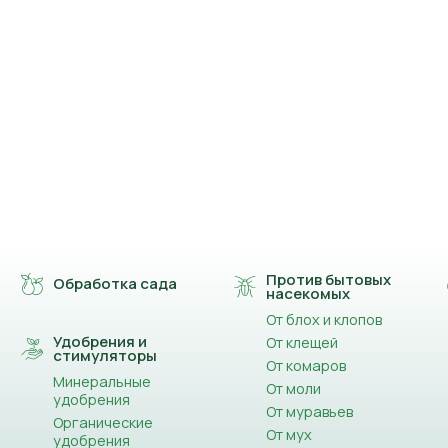
Против бытовых
Обработка сада
насекомых
От блох и клопов
Удобрения и
От клещей
стимуляторы
От комаров
Минеральные
От моли
удобрения
От муравьев
Органические
От мух
удобрения