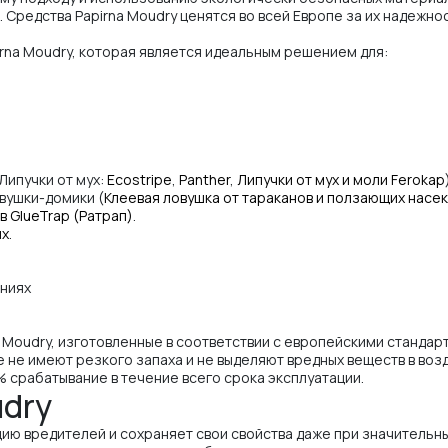
Средства Papirna Moudry ценятся во всей Европе за их надежнос
rna Moudry, которая является идеальным решением для:
Липучки от мух:
Ecostripe
,
Panther
,
Липучки от мух и моли Ferokap
вушки-домики (
Клеевая ловушка от тараканов и ползающих насе
в GlueTrap (Ратрап)
.
ях
.
ениях
Moudry, изготовленные в соответствии с европейскими стандар
 не имеют резкого запаха и не выделяют вредных веществ в во
 срабатывание в течение всего срока эксплуатации.
dry
ию вредителей и сохраняет свои свойства даже при значительн