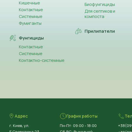
Кишечные
Биофунгициды
Контактные
Для септиков и
Системные
компоста
Фумиганты
Прилипатели
Фунгициды
Контактные
Системные
Контактно-системные
Адрес
График работы
Те
г. Киев, ул.
Пн-Пт: 09:00 - 18:00
+38(09
Е.Сверстюка 23
Сб-ВС: Выходной