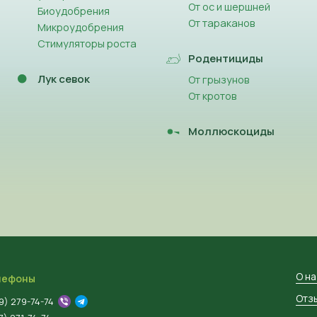
От ос и шершней
Биоудобрения
От тараканов
Микроудобрения
Стимуляторы роста
Родентициды
Лук севок
От грызунов
От кротов
Моллюскоциды
О н
лефоны
Отз
9) 279-74-74