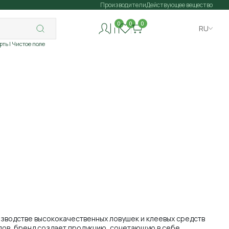
Производители
Действующее вещество
0
0
0
RU
рть
| Чистое поле
изводстве высококачественных ловушек и клеевых средств
лов, бренд создает продукцию, сочетающую в себе