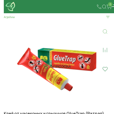
0
АгроХим
Клей от насекомых и грызунов GlueTrap (Ратрап)