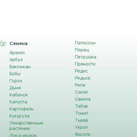
Патиссон
Семена
Перец
Арахис
Петрушка
Арбуз
Пряности
Баклажан
Редис
Бобы
Редька
Горох
Репа
Дыня
Салат
Кабачок
Свекла
Капуста
Табак
Картофель
Томат
Кукуруза
Тыква
Лекарственные
Укроп
растения
Фасоль
Лук и чеснок