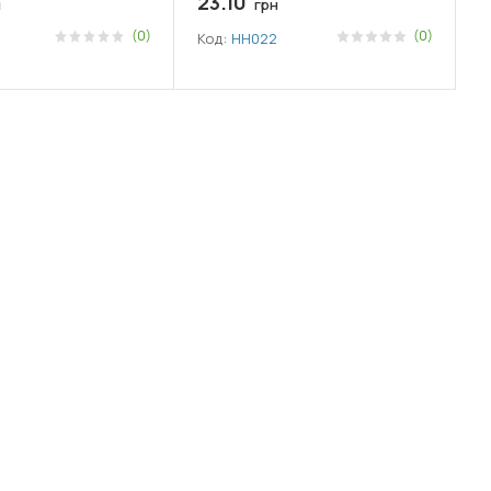
23.10
н
грн
(0)
(0)
Код:
НН022