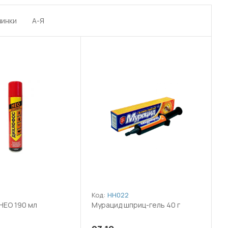
винки
А-Я
Код:
НН022
НЕО 190 мл
Мурацид шприц-гель 40 г