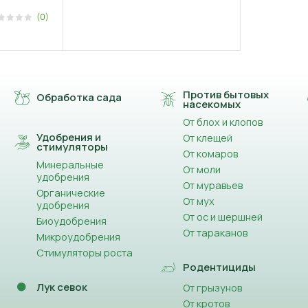
(0)
Против бытовых
Обработка сада
насекомых
От блох и клопов
Удобрения и
От клещей
стимуляторы
От комаров
Минеральные
От моли
удобрения
От муравьев
Органические
От мух
удобрения
От ос и шершней
Биоудобрения
От тараканов
Микроудобрения
Стимуляторы роста
Родентициды
Лук севок
От грызунов
От кротов