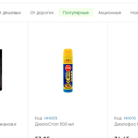
т дешевых
От дорогих
Популярные
Акционные
Но
Код:
НН009
Код:
НН010
аканов и
ДихлоСтоп 300 мл
Дихлофос 