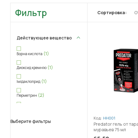
Фильтр
Сортировка:
О
Действующее вещество
(1)
Борна кислота
(1)
Диоксид кремнію
(1)
Імідаклоприд
(2)
Перметрин
(1)
Піпероніл-бутоксид
Код:
НН001
Выберите фильтры
(2)
Тетраметрин
Predator гель от тар
муравьев 75 мл
(2)
Фіпроніл