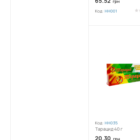
65.52
грн
Код:
НН001
(2)
Циперметрин
Код:
НН035
Тарацид 40 г
20.30
грн