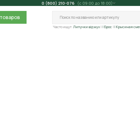
0 (800) 210-076
(с 09:00 до 18:00)
товаров
Часто ищут:
Липучки від мух
| Брос
| Крысиная сме