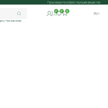
Производители
Действующее вещество
0
0
0
RU
рть
| Чистое поле