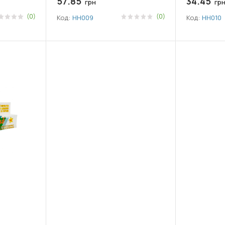
57.85
34.45
грн
гр
(0)
(0)
Код:
НН009
Код:
НН010