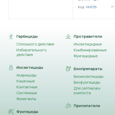
Код:
НН035
Гербициды
Протравители
Сплошного действия
Инсектицидные
Избирательного
Комбинированные
действия
Фунгицидные
Инсектициды
Биопрепараты
Акарициды
Биоинсектициды
Кишечные
Биофунгициды
Контактные
Для септиков и
Системные
компоста
Фумиганты
Прилипатели
Фунгициды