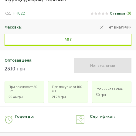
Код:
НН022
Отзывов
(0)
Фасовка:
Нет в наличии
40 г
Оптовая цена:
Нет в наличии
23.10
грн
При покупке от 50
При покупке от 100
Розничная цена:
шт:
шт:
30
грн
22.44
грн
21.78
грн
Годен до:
Сертификат: