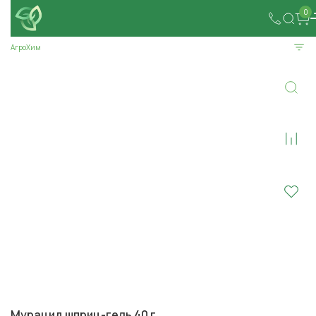
0
АгроХим
Мурацид шприц-гель 40 г