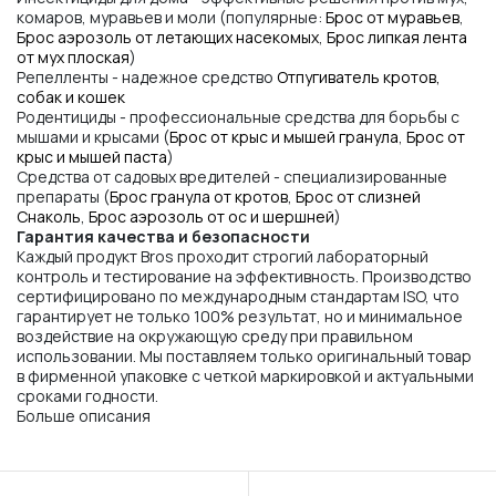
комаров, муравьев и моли (популярные:
Брос от муравьев
,
Брос аэрозоль от летающих насекомых
,
Брос липкая лента
от мух плоская
)
Репелленты - надежное средство
Отпугиватель кротов,
собак и кошек
Родентициды - профессиональные средства для борьбы с
мышами и крысами (
Брос от крыс и мышей гранула
,
Брос от
крыс и мышей паста
)
Средства от садовых вредителей - специализированные
препараты (
Брос гранула от кротов
,
Брос от слизней
Снаколь
,
Брос аэрозоль от ос и шершней
)
Гарантия качества и безопасности
Каждый продукт Bros проходит строгий лабораторный
контроль и тестирование на эффективность. Производство
сертифицировано по международным стандартам ISO, что
гарантирует не только 100% результат, но и минимальное
воздействие на окружающую среду при правильном
использовании. Мы поставляем только оригинальный товар
в фирменной упаковке с четкой маркировкой и актуальными
сроками годности.
Больше описания