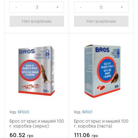
Нет в наличии
Нет в наличии
Код:
БР020
Код:
БР021
Брос от крыс и мышей 100
Брос от крыс и мышей 100
г, коробка (зерно)
г, коробка (паста)
60.52
111.06
грн
грн