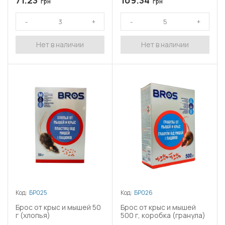
71.23
109.34
грн
грн
Нет в наличии
Нет в наличии
Код:
БР025
Код:
БР026
Брос от крыс и мышей 50
Брос от крыс и мышей
г (хлопья)
500 г, коробка (гранула)