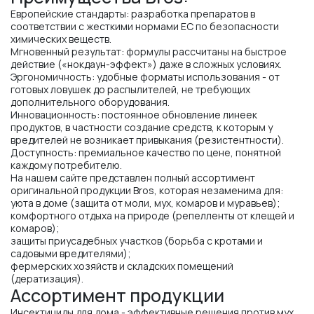
Европейские стандарты: разработка препаратов в
соответствии с жесткими нормами ЕС по безопасности
химических веществ.
Мгновенный результат: формулы рассчитаны на быстрое
действие («нокдаун-эффект») даже в сложных условиях.
Эргономичность: удобные форматы использования - от
готовых ловушек до распылителей, не требующих
дополнительного оборудования.
Инновационность: постоянное обновление линеек
продуктов, в частности создание средств, к которым у
вредителей не возникает привыкания (резистентности).
Доступность: премиальное качество по цене, понятной
каждому потребителю.
На нашем сайте представлен полный ассортимент
оригинальной продукции Bros, которая незаменима для:
уюта в доме (защита от моли, мух, комаров и муравьев);
комфортного отдыха на природе (репелленты от клещей и
комаров);
защиты приусадебных участков (борьба с кротами и
садовыми вредителями);
фермерских хозяйств и складских помещений
(дератизация).
Ассортимент продукции
Инсектициды для дома - эффективные решения против мух,