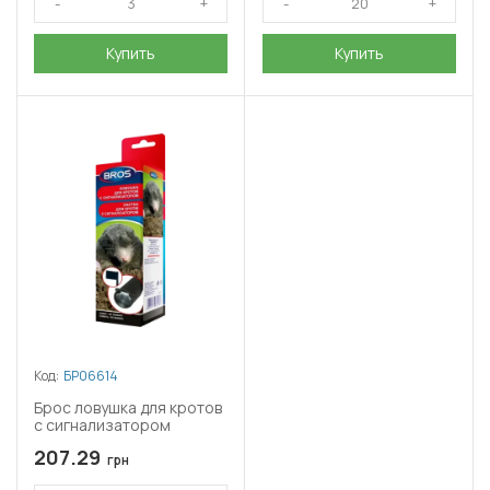
Купить
Купить
Код:
БР06614
Брос ловушка для кротов
с сигнализатором
207.29
грн