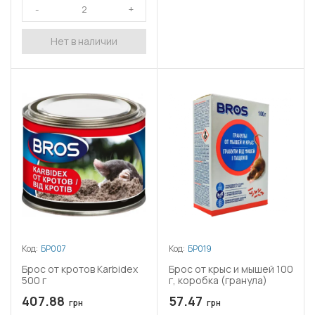
Нет в наличии
Код:
БР007
Код:
БР019
Брос от кротов Karbidex
Брос от крыс и мышей 100
500 г
г, коробка (гранула)
407.88
57.47
грн
грн