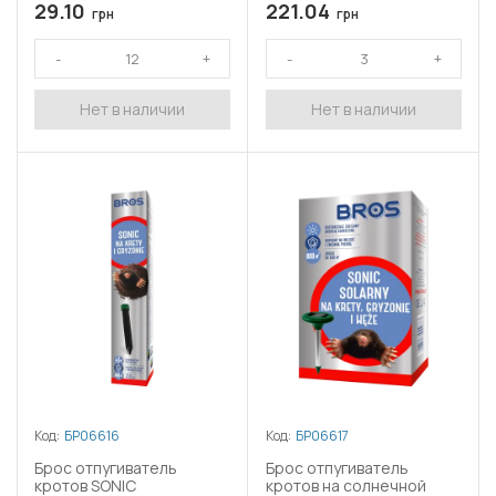
29.10
221.04
грн
грн
Нет в наличии
Нет в наличии
Код:
БР06616
Код:
БР06617
Брос отпугиватель
Брос отпугиватель
кротов SONIC
кротов на солнечной