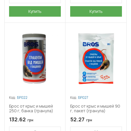
Купить
Купить
Код:
БР022
Код:
БР027
Брос от крыс и мышей
Брос от крыс и мышей 90
250 г, банка (гранула)
г, пакет (гранула)
132.62
52.27
грн
грн