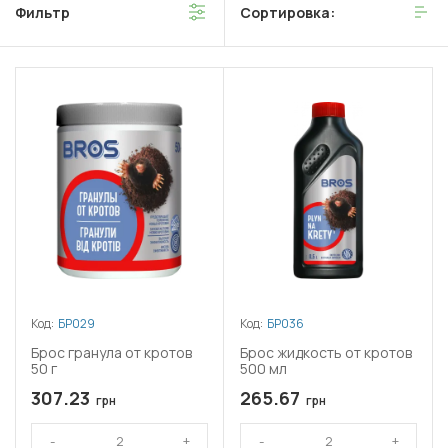
Фильтр
Сортировка:
Код:
БР029
Код:
БР036
Брос гранула от кротов
Брос жидкость от кротов
50 г
500 мл
307.23
265.67
грн
грн