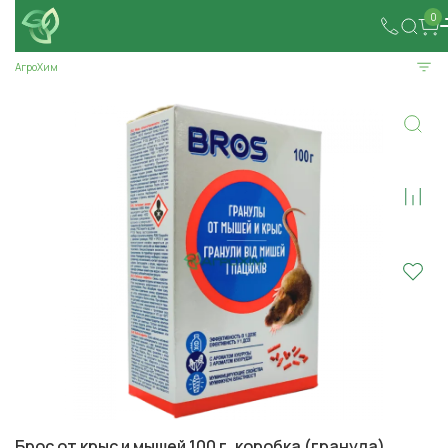
0
АгроХим
Брос от крыс и мышей 100 г, коробка (гранула)