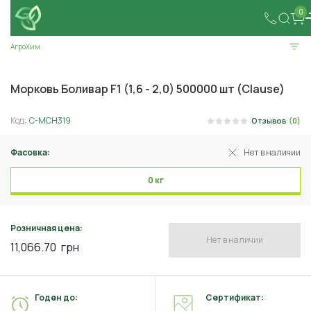
0
АгроХим
Морковь Боливар F1 (1,6 - 2,0) 500000 шт (Clause)
Код:
C-MCH319
Отзывов
(0)
Фасовка:
Нет в наличии
0 кг
Розничная цена:
Нет в наличии
11,066.70
грн
Годен до:
Сертификат: