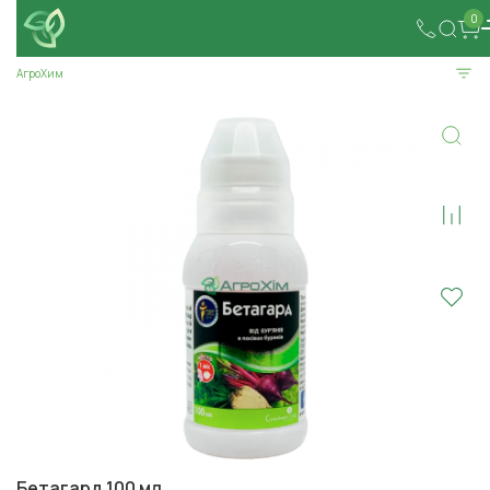
0
АгроХим
Бетагард 100 мл