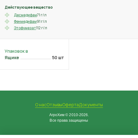
Действующее вещество
71 г/л
Десмедифам
91 г/л
Фенмедифам
112 г/л
Этофумезат
Ящике
50 шт
О нас
Отзывы
Оферта
Документы
АгроХим © 2010-2026.
Все права защищены