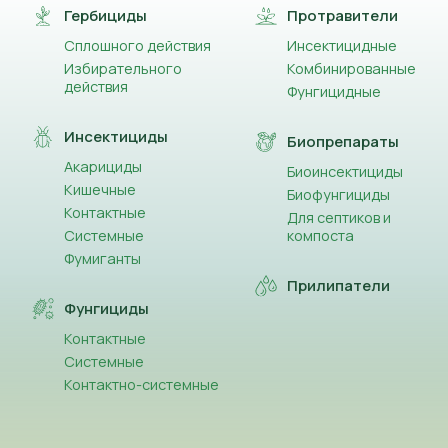
Гербициды
Протравители
Сплошного действия
Инсектицидные
Избирательного
Комбинированные
действия
Фунгицидные
Инсектициды
Биопрепараты
Акарициды
Биоинсектициды
Кишечные
Биофунгициды
Контактные
Для септиков и
Системные
компоста
Фумиганты
Прилипатели
Фунгициды
Контактные
Системные
Контактно-системные