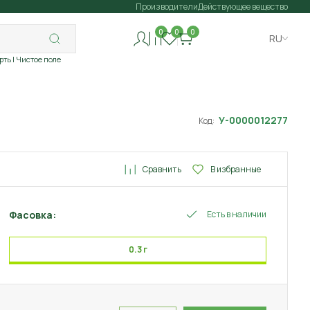
Производители
Действующее вещество
0
0
0
RU
рть
| Чистое поле
У-0000012277
Код:
Сравнить
В избранные
Фасовка:
Есть в наличии
0.3 г