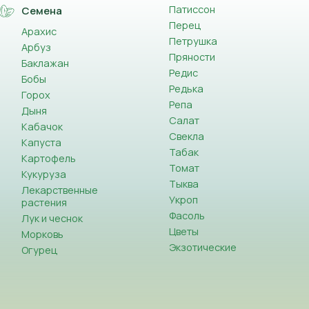
Патиссон
Семена
Перец
Арахис
Петрушка
Арбуз
Пряности
Баклажан
Редис
Бобы
Редька
Горох
Репа
Дыня
Салат
Кабачок
Свекла
Капуста
Табак
Картофель
Томат
Кукуруза
Тыква
Лекарственные
Укроп
растения
Фасоль
Лук и чеснок
Цветы
Морковь
Экзотические
Огурец