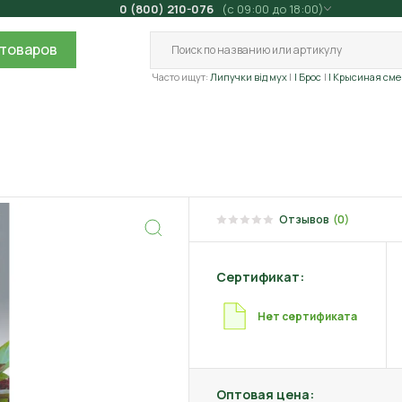
0 (800) 210-076
(с 09:00 до 18:00)
товаров
Часто ищут:
Липучки від мух
| Брос
| Крысиная сме
Отзывов
(0)
Сертификат:
Нет сертификата
Оптовая цена: