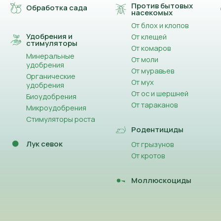
Против бытовых
Обработка сада
насекомых
От блох и клопов
Удобрения и
От клещей
стимуляторы
От комаров
Минеральные
От моли
удобрения
От муравьев
Органические
От мух
удобрения
От ос и шершней
Биоудобрения
От тараканов
Микроудобрения
Стимуляторы роста
Родентициды
Лук севок
От грызунов
От кротов
Моллюскоциды