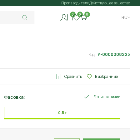
Производители
Действующее вещество
0
0
0
RU
У-0000008225
Код:
Сравнить
В избранные
Фасовка:
Есть в наличии
0.5 г