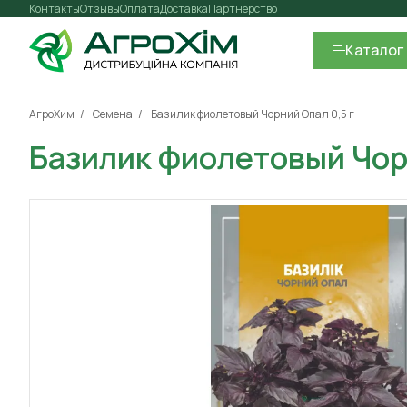
Контакты
Отзывы
Оплата
Доставка
Партнерство
Каталог
АгроХим
Семена
Базилик фиолетовый Чорний Опал 0,5 г
Базилик фиолетовый Чорн