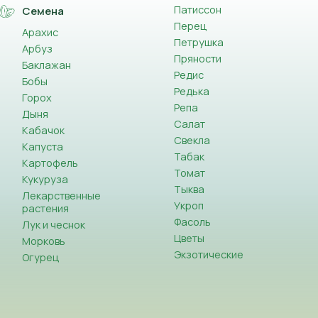
Патиссон
Семена
Перец
Арахис
Петрушка
Арбуз
Пряности
Баклажан
Редис
Бобы
Редька
Горох
Репа
Дыня
Салат
Кабачок
Свекла
Капуста
Табак
Картофель
Томат
Кукуруза
Тыква
Лекарственные
Укроп
растения
Фасоль
Лук и чеснок
Цветы
Морковь
Экзотические
Огурец