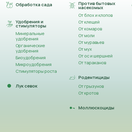
Против бытовых
Обработка сада
насекомых
От блох и клопов
Удобрения и
От клещей
стимуляторы
От комаров
Минеральные
От моли
удобрения
От муравьев
Органические
От мух
удобрения
От ос и шершней
Биоудобрения
От тараканов
Микроудобрения
Стимуляторы роста
Родентициды
Лук севок
От грызунов
От кротов
Моллюскоциды