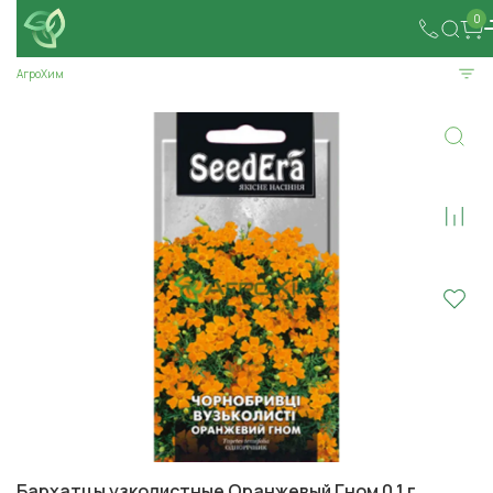
0
АгроХим
Бархатцы узколистные Оранжевый Гном 0,1 г