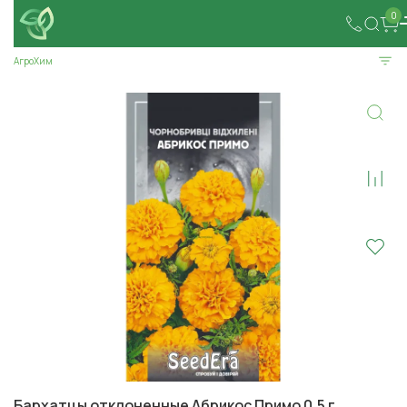
0
АгроХим
Бархатцы отклоненные Абрикос Примо 0,5 г