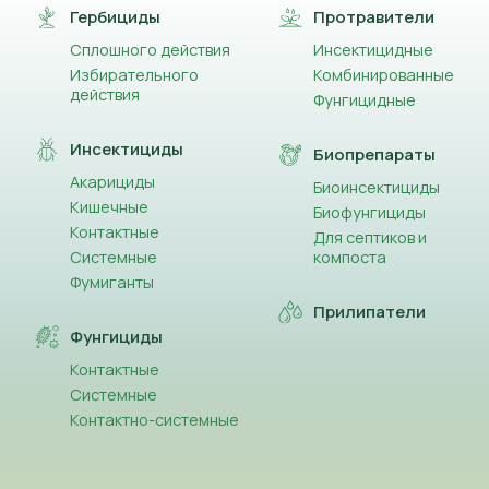
Гербициды
Протравители
Сплошного действия
Инсектицидные
Избирательного
Комбинированные
действия
Фунгицидные
Инсектициды
Биопрепараты
Акарициды
Биоинсектициды
Кишечные
Биофунгициды
Контактные
Для септиков и
Системные
компоста
Фумиганты
Прилипатели
Фунгициды
Контактные
Системные
Контактно-системные