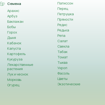
Патиссон
Семена
Перец
Арахис
Петрушка
Арбуз
Пряности
Баклажан
Редис
Бобы
Редька
Горох
Репа
Дыня
Салат
Кабачок
Свекла
Капуста
Табак
Картофель
Томат
Кукуруза
Тыква
Лекарственные
Укроп
растения
Фасоль
Лук и чеснок
Цветы
Морковь
Экзотические
Огурец