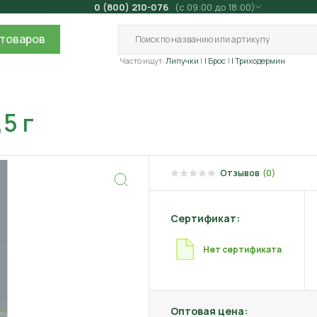
0 (800) 210-076
(с 09:00 до 18:00)
товаров
Часто ищут:
Липучки
| Брос
| Триходермин
5 г
Отзывов
(0)
Сертификат:
Нет сертификата
Оптовая цена: