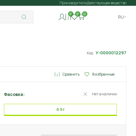
Производители
Действующее вещество
0
0
0
RU
У-0000012297
Код:
Сравнить
В избранные
Фасовка:
Нет в наличии
0.5 г