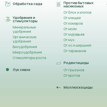
Против бытовых
Обработка сада
насекомых
От блох и клопов
Удобрения и
От клещей
стимуляторы
От комаров
Минеральные
От моли
удобрения
От муравьев
Органические
От мух
удобрения
От ос и шершней
Биоудобрения
От тараканов
Микроудобрения
Стимуляторы роста
Родентициды
Лук севок
От грызунов
От кротов
Моллюскоциды